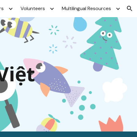
rs
Volunteers
Multilingual Resources
ion
Việt