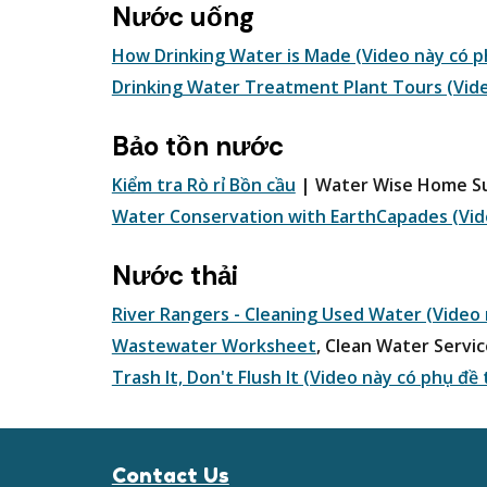
N
ước uống
How Drinking Water is Made (Video này có ph
Drinking Water Treatment Plant Tours (Vide
Bảo tồn nước
Kiểm tra Rò rỉ Bồn cầu
| Water Wise Home Surv
Water Conservation with EarthCapades (Vide
Nước thải
River Rangers - Cleaning Used Water (Video 
Wastewater Worksheet
, Clean Water Servi
Trash It, Don't Flush It (Video này có phụ đề 
Contact Us